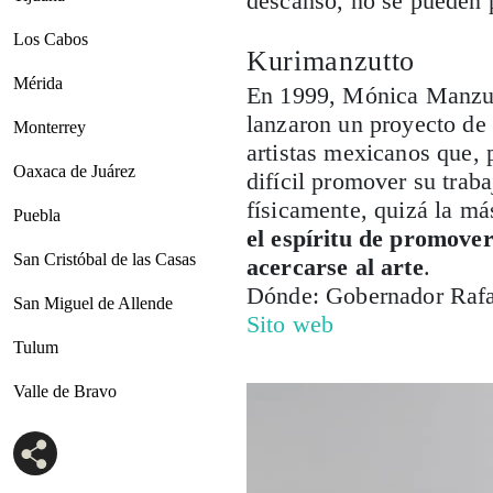
descanso, no se pueden
Los Cabos
Kurimanzutto
Mérida
En 1999, Mónica Manzut
lanzaron un proyecto de 
Monterrey
artistas mexicanos que, 
Oaxaca de Juárez
difícil promover su trab
físicamente, quizá la má
Puebla
el espíritu de promover
San Cristóbal de las Casas
acercarse al arte
.
Dónde: Gobernador Rafa
San Miguel de Allende
Sito web
Tulum
Valle de Bravo