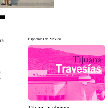
Especiales de México
ra
a
s
Tijuana Stylemap