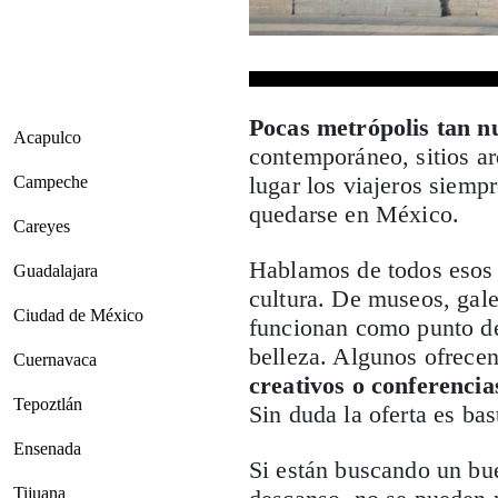
Pocas metrópolis tan n
Acapulco
contemporáneo, sitios ar
lugar los viajeros siemp
Campeche
quedarse en México.
Careyes
Hablamos de todos esos r
Guadalajara
cultura. De museos, galer
Ciudad de México
funcionan como punto de 
belleza. Algunos ofrece
Cuernavaca
creativos o conferencia
Tepoztlán
Sin duda la oferta es bas
Ensenada
Si están buscando un bue
Tijuana