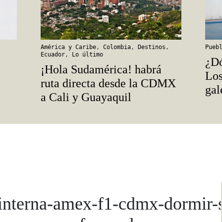
América y Caribe
,
Colombia
,
Destinos
,
Pueb
Ecuador
,
Lo último
¿Dó
¡Hola Sudamérica! habrá
Los
ruta directa desde la CDMX
gal
a Cali y Guayaquil
interna-amex-f1-cdmx-dormir-