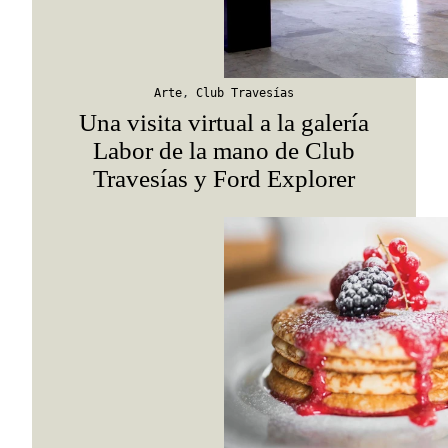
Viaja con Travesías, recibe cada semana cróni
itinerarios, tips de insider y las guías más com
Arte
,
Club Travesías
Una visita virtual a la galería
Labor de la mano de Club
Travesías y Ford Explorer
Suscribirme