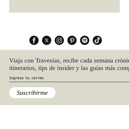
Quiénes somos
Anúnciate con nosotros
hola@travesiasmedia.com
Travesías nació en agosto de 2001 y desde
entonces se consolidó una voz experta en
viajes por México y el mundo, con
especial interés en lo auténtico y una
mirada cercana, íntima y respetuosa de lo
local. Nos apasionan las buenas historias,