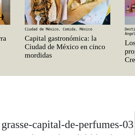
Ciudad de México
,
Comida
,
México
Dest
Ánge
rra
Capital gastronómica: la
Los
Ciudad de México en cinco
pro
mordidas
Cr
grasse-capital-de-perfumes-03