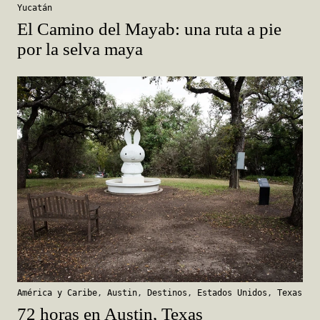
Yucatán
El Camino del Mayab: una ruta a pie
por la selva maya
América y Caribe
,
Austin
,
Destinos
,
Estados Unidos
,
Texas
72 horas en Austin, Texas