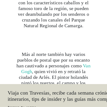
con los característicos caballos y el
famoso toro de la región, se pueden
ver deambulando por los senderos o
cruzando los canales del Parque
Natural Regional de Camarga.
Más al norte también hay varios
pueblos de postal que por su encanto
han cautivado a personajes como
Van
Gogh
, quien vivió en y retrató la
ciudad de Arlés. El pintor holandés
pintó los puertos, el campo y los
edificios de la región, además del
Viaja con Travesías, recibe cada semana cróni
famoso dormitorio en Arlés. Algo de
itinerarios, tips de insider y las guías más com
ese legado puede verse en L’espace
Van Gogh.