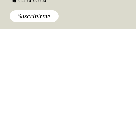
Así como el Danubio parte las
Suscribirme
grandes ciudades de Europa oriental,
Camarga creció en torno al río
Ródano, donde se erigieron ciudades
como Martigues, la “Venecia de
Provenza”, o la amurallada Aigues-
Mortes. Para una, siempre bienvenida,
probada del Mediterráneo también
están las playas de Sainte-Maries-de-
la-Mer.