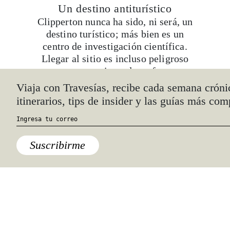
Un destino antiturístico
Clipperton nunca ha sido, ni será, un
destino turístico; más bien es un
centro de investigación científica.
Llegar al sitio es incluso peligroso
por sus agresivas olas y fuertes
tormentas. Al acercarse a la orilla de
Clipperton, se pueden ver la bandera
de Francia, la leyenda République
française grabada en una tabla de
piedra y los restos del faro. Una vez
en tierra, uno se encuentra con arena,
una roca de 29 metros de altura y una
laguna casi inerte donde únicamente
crecen algas.