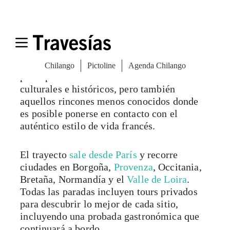
El itinerario a bordo de Le Grand Tour
Aunque muchos tal vez no querrán bajarse
del tren, la otra gran parte del Le Grand
Tour es, desde luego, la ruta que sigue. En
seis días y cinco noches recorre las
principales ciudades de Francia. Sus centros
culturales e históricos, pero también
aquellos rincones menos conocidos donde
es posible ponerse en contacto con el
auténtico estilo de vida francés.
El trayecto
sale desde París
y recorre
ciudades en Borgoña,
Provenza
, Occitania,
Bretaña, Normandía y el
Valle de Loira
.
Todas las paradas incluyen tours privados
para descubrir lo mejor de cada sitio,
incluyendo una probada gastronómica que
continuará a bordo.