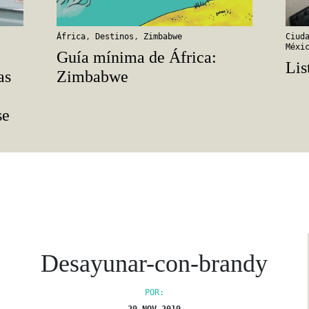
África
,
Destinos
,
Zimbabwe
Ciud
Méxi
Guía mínima de África:
Lis
as
Zimbabwe
se
Desayunar-con-brandy
POR: