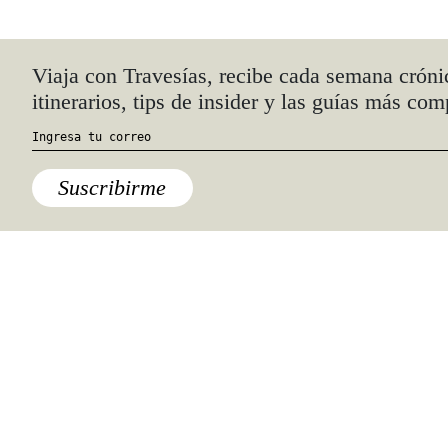
Quiénes somos
Anúnciate con nosotros
hola@travesiasmedia.com
Travesías nació en agosto de 2001 y desde
entonces se consolidó una voz experta en
viajes por México y el mundo, con
especial interés en lo auténtico y una
mirada cercana, íntima y respetuosa de lo
local. Nos apasionan las buenas historias,
los detalles que hacen de cada viaje una
experiencia única y las imágenes que nos