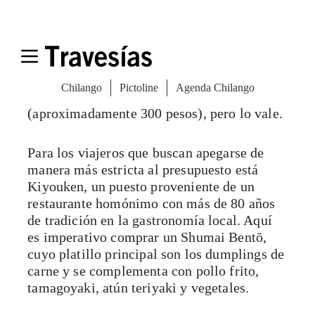
La parada obligada —sobre todo para los
amantes del sushi— es Takimoto, donde
puedes comprar un Zeitaku millefeuille,
hecho de capas de arroz, salmón, camarón y
vegetales en conserva. El precio puede
parecer elevado para ser comida de tren
(aproximadamente 300 pesos), pero lo vale.
Para los viajeros que buscan apegarse de
manera más estricta al presupuesto está
Kiyouken, un puesto proveniente de un
restaurante homónimo con más de 80 años
de tradición en la gastronomía local. Aquí
es imperativo comprar un Shumai Bentō,
cuyo platillo principal son los dumplings de
carne y se complementa con pollo frito,
tamagoyaki, atún teriyaki y
vegetales.