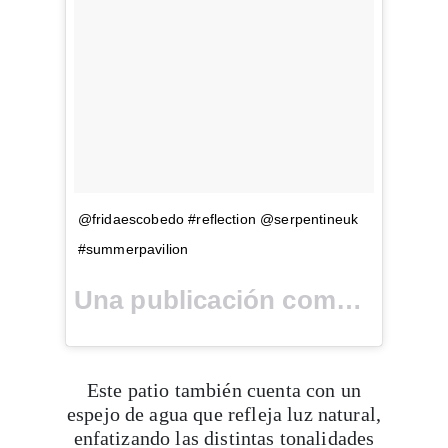
Viaja con Travesías, recibe cada semana cróni
@fridaescobedo #reflection @serpentineuk
itinerarios, tips de insider y las guías más com
#summerpavilion
Una publicación compartida por
Suscribirme
Este patio también cuenta con un
espejo de agua que refleja luz natural,
enfatizando las distintas tonalidades