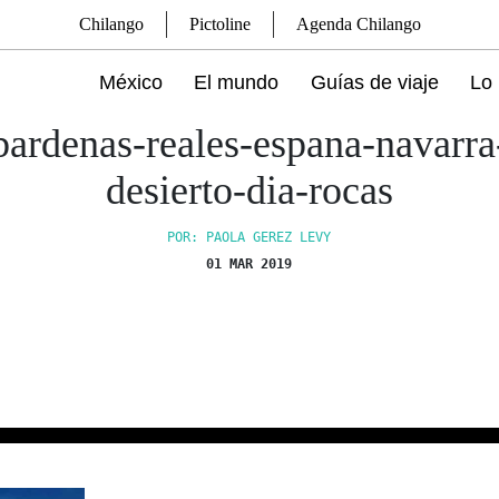
Chilango
Pictoline
Agenda Chilango
México
El mundo
Guías de viaje
Lo 
bardenas-reales-espana-navarra
desierto-dia-rocas
POR: PAOLA GEREZ LEVY
01 MAR 2019