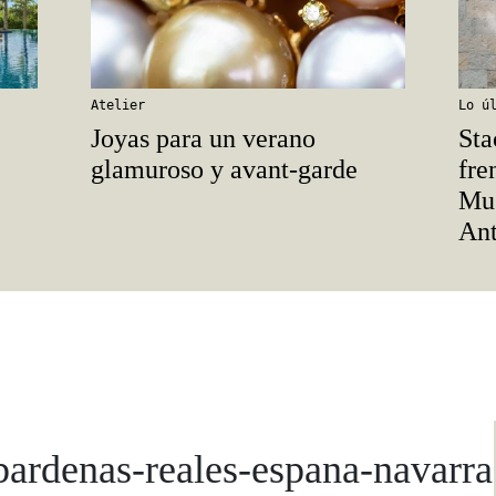
Atelier
Lo ú
Joyas para un verano
Sta
glamuroso y avant-garde
fre
Mus
Ant
bardenas-reales-espana-navarra