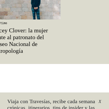
ltimo
cey Clover: la mujer
nte al patronato del
eo Nacional de
ropología
-
Viaja con Travesías, recibe cada semana
X
crónicas, itinerarios, tips de insider y las