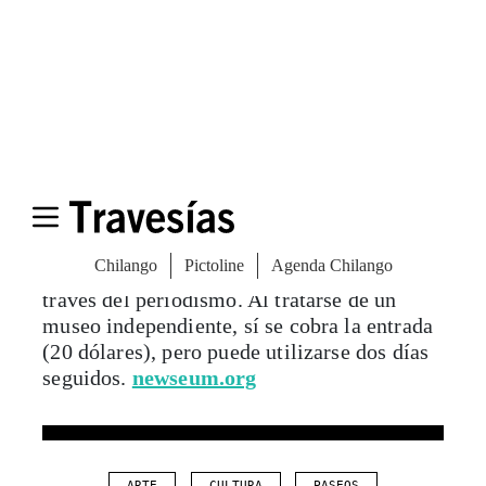
escultura, no es especialmente grande, por
lo que se puede combinar con otro
recorrido en un sólo día.
hirshhorn.si.edu
E. Newseum
Único en el mundo, este museo está
dedicado a las noticias y la industria de
contarlas al mundo. Recupera la historia
más reciente de Estados Unidos vista a
través del periodismo. Al tratarse de un
museo independiente, sí se cobra la entrada
(20 dólares), pero puede utilizarse dos días
seguidos.
newseum.org
ARTE
CULTURA
PASEOS