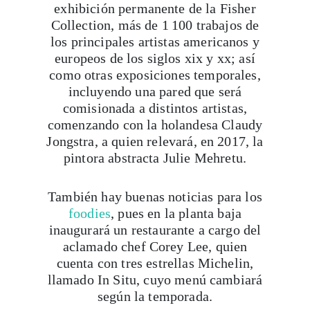
exhibición permanente de la Fisher
Collection, más de 1 100 trabajos de
los principales artistas americanos y
europeos de los siglos xix y xx; así
como otras exposiciones temporales,
incluyendo una pared que será
comisionada a distintos artistas,
Viaja con Travesías, recibe cada semana cróni
comenzando con la holandesa Claudy
itinerarios, tips de insider y las guías más com
Jongstra, a quien relevará, en 2017, la
pintora abstracta Julie Mehretu.
También hay buenas noticias para los
Suscribirme
foodies
, pues en la planta baja
inaugurará un restaurante a cargo del
aclamado chef Corey Lee, quien
cuenta con tres estrellas Michelin,
llamado In Situ, cuyo menú cambiará
según la temporada.