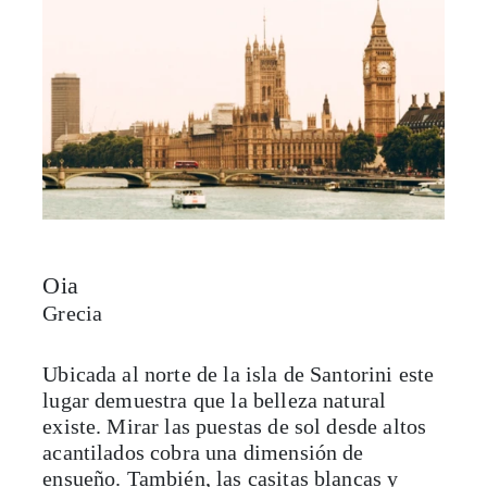
Oia
Grecia
Ubicada al norte de la isla de Santorini este
lugar demuestra que la belleza natural
existe. Mirar las puestas de sol desde altos
acantilados cobra una dimensión de
ensueño. También, las casitas blancas y
caminos sinuosos se alinean sobre dichos
acantilados
. Así, desde el nivel de la playa,
la ciudad resplandece y contrasta con el