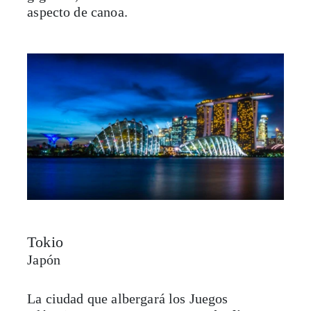
Tokio
Japón
La ciudad que albergará los Juegos
Olímpicos en 2020 es
una metrópolis
luminosa y energética
. De noche, las luces
de neón, anuncios fosforescentes y altos