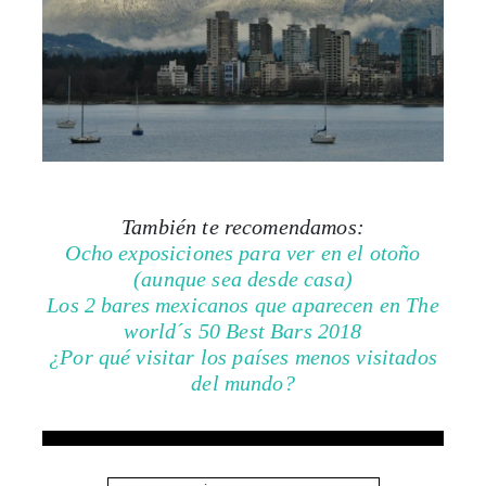
También te recomendamos:
Ocho exposiciones para ver en el otoño
(aunque sea desde casa)
Los 2 bares mexicanos que aparecen en The
world´s 50 Best Bars 2018
¿Por qué visitar los países menos visitados
del mundo?
CIUDADES MÁS HERMOSAS DEL MUNDO
CONOCER EL MUNDO