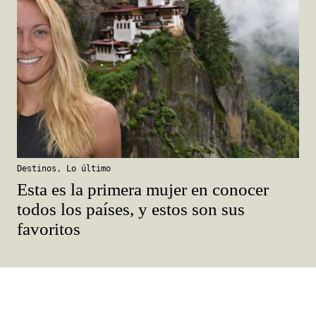
Destinos
,
Lo último
Esta es la primera mujer en conocer
todos los países, y estos son sus
favoritos
Destinos
,
Europa
,
Hoteles
,
Italia
,
Londres
,
Reino Unido
Rocco Forte Hotels: la