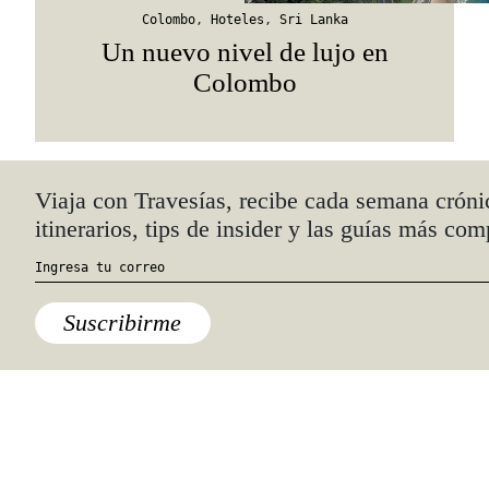
Colombo
,
Hoteles
,
Sri Lanka
Un nuevo nivel de lujo en
Colombo
Quiénes somos
Anúnciate con nosotros
hola@travesiasmedia.com
Travesías nació en agosto de 2001 y desde
entonces se consolidó una voz experta en