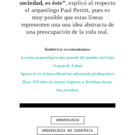
sociedad, es éste”
, explicó al respecto
el arqueólogo Paul Pettitt, pues es
muy posible que estas líneas
Viaja con Travesías, recibe cada semana cróni
representen una una idea abstracta de
itinerarios, tips de insider y las guías más com
una preocupación de la vida real.
También te recomendamos:
Suscribirme
La zona arqueológica más grande del mundo está bajo
el agua de Tulum
Apareció en el Iztaccíhuatl un adoratorio prehispánico
Hace 700 años los mayas viajaron a Teotihuacán (ya
hay pruebas)
ARQUEOLOGÍA
ARQUEOLOGÍA EN SUDÁFRICA