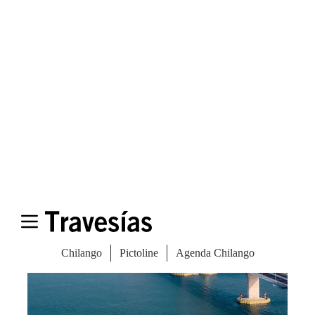
muy restrictivos, así como
ocupar
determinados puestos oficiales en China
o
haber hecho
donaciones a organismos
caritativos en Cantón.