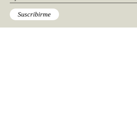
Suscribirme
Lo último
La bebida de Argentina: todo lo
que sabemos sobre el Fernet
Asia
,
Destinos
Cinco básicos de Kuala Lumpur