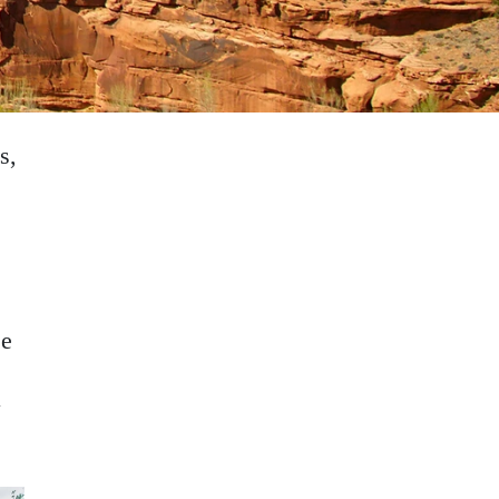
s,
de
a