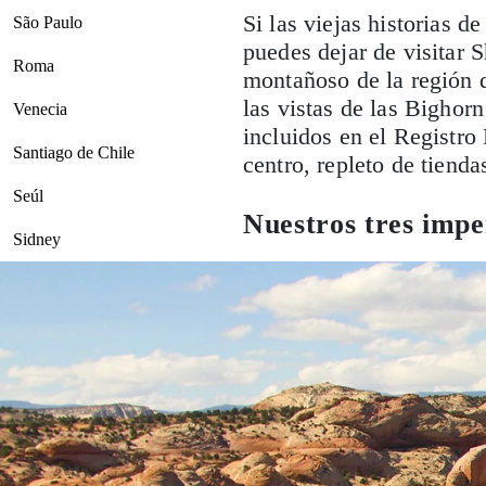
Si las viejas historias 
São Paulo
puedes dejar de visitar 
Roma
montañoso de la región d
las vistas de las Bighorn
Venecia
incluidos en el Registro
Santiago de Chile
centro, repleto de tienda
Seúl
Nuestros tres impe
Sidney
Tokio
Toronto
Vancouver