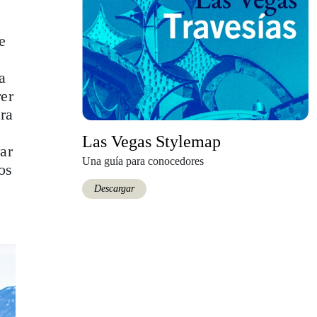
e
a
er
era
Las Vegas Stylemap
ar
Una guía para conocedores
os
Descargar