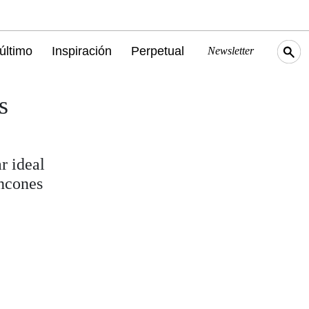
último
Inspiración
Perpetual
Newsletter
s
r ideal
incones