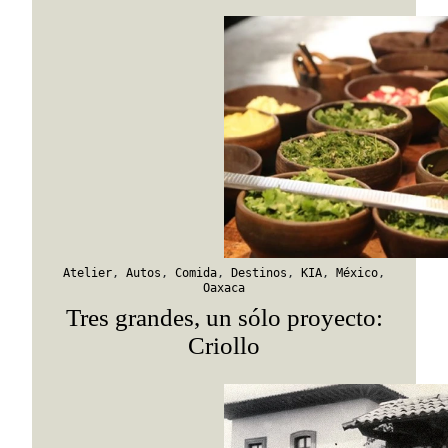
Viaja con Travesías, recibe cada semana cróni
itinerarios, tips de insider y las guías más com
Suscribirme
Atelier
,
Autos
,
Comida
,
Destinos
,
KIA
,
México
,
Oaxaca
Tres grandes, un sólo proyecto:
Criollo