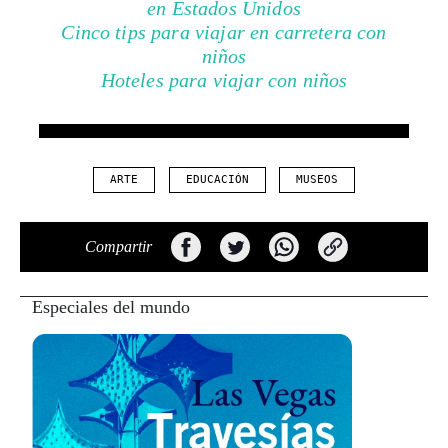
en Estados Unidos
Cinco tips para viajar en carretera con
niños
Hoteles para viajar con niños
ARTE
EDUCACIÓN
MUSEOS
Compartir
Especiales del mundo