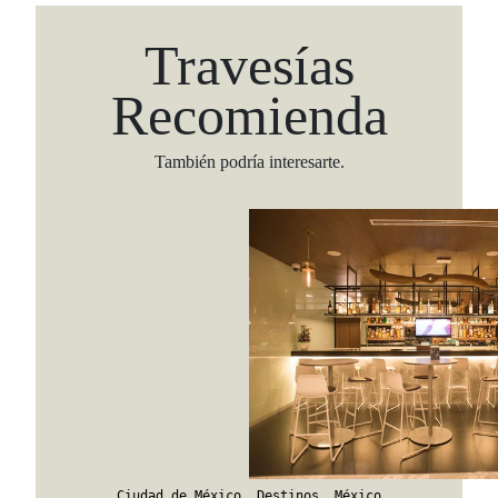
Travesías
Recomienda
También podría interesarte.
Viaja con Travesías, recibe cada semana cróni
itinerarios, tips de insider y las guías más com
Suscribirme
Ciudad de México
,
Destinos
,
México