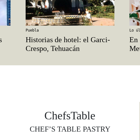
Puebla
Lo ú
s
Historias de hotel: el Garci-
En 
Crespo, Tehuacán
Met
ChefsTable
CHEF’S TABLE PASTRY