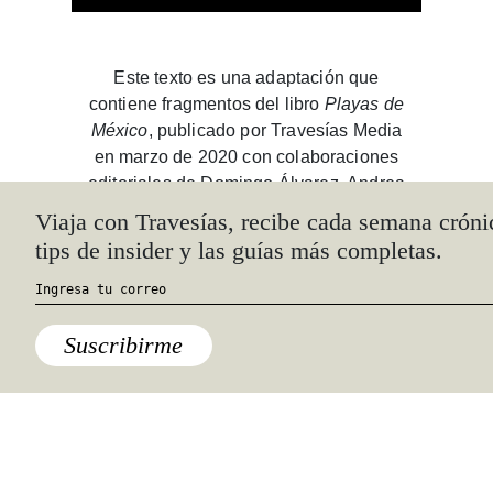
Este texto es una adaptación que
contiene fragmentos del libro
Playas de
México
, publicado por Travesías Media
en marzo de 2020 con colaboraciones
editoriales de Domingo Álvarez, Andrea
Cinta, Marco Cuevas, Claudia Itzkowich
Viaja con Travesías, recibe cada semana crónica
y María Pellicer.
tips de insider y las guías más completas.
El libro está a la venta en
e_spacio
Travesías
.
Suscribirme
PLAYAS
Compartir