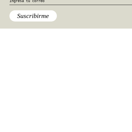
Suscribirme
México
5 bebidas prehispánicas para
quitarte el frio