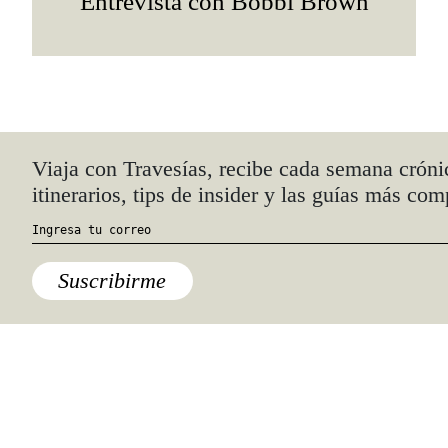
Entrevista con Bobbi Brown
Quiénes somos
Anúnciate con nosotros
hola@travesiasmedia.com
Travesías nació en agosto de 2001 y desde
entonces se consolidó una voz experta en
viajes por México y el mundo, con
especial interés en lo auténtico y una
mirada cercana, íntima y respetuosa de lo