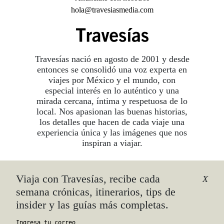
hola@travesiasmedia.com
Travesías nació en agosto de 2001 y desde
entonces se consolidó una voz experta en
viajes por México y el mundo, con
especial interés en lo auténtico y una
mirada cercana, íntima y respetuosa de lo
local. Nos apasionan las buenas historias,
los detalles que hacen de cada viaje una
experiencia única y las imágenes que nos
inspiran a viajar.
Viaja con Travesías, recibe cada
©2026 DERECHOS RESERVADOS.
X
TRAVESÍAS ES UNA MARCA REGISTRADA
.
semana crónicas, itinerarios, tips de
AVISO DE PRIVACIDAD
insider y las guías más completas.