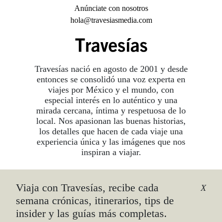
Anúnciate con nosotros
hola@travesiasmedia.com
Travesías nació en agosto de 2001 y desde
entonces se consolidó una voz experta en
viajes por México y el mundo, con
especial interés en lo auténtico y una
mirada cercana, íntima y respetuosa de lo
local. Nos apasionan las buenas historias,
los detalles que hacen de cada viaje una
experiencia única y las imágenes que nos
inspiran a viajar.
Viaja con Travesías, recibe cada
©2026 DERECHOS RESERVADOS.
X
TRAVESÍAS ES UNA MARCA REGISTRADA
.
semana crónicas, itinerarios, tips de
AVISO DE PRIVACIDAD
insider y las guías más completas.