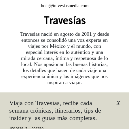
hola@travesiasmedia.com
Travesías nació en agosto de 2001 y desde
entonces se consolidó una voz experta en
viajes por México y el mundo, con
especial interés en lo auténtico y una
mirada cercana, íntima y respetuosa de lo
local. Nos apasionan las buenas historias,
los detalles que hacen de cada viaje una
experiencia única y las imágenes que nos
inspiran a viajar.
Viaja con Travesías, recibe cada
©2026 DERECHOS RESERVADOS.
X
TRAVESÍAS ES UNA MARCA REGISTRADA
.
semana crónicas, itinerarios, tips de
AVISO DE PRIVACIDAD
insider y las guías más completas.