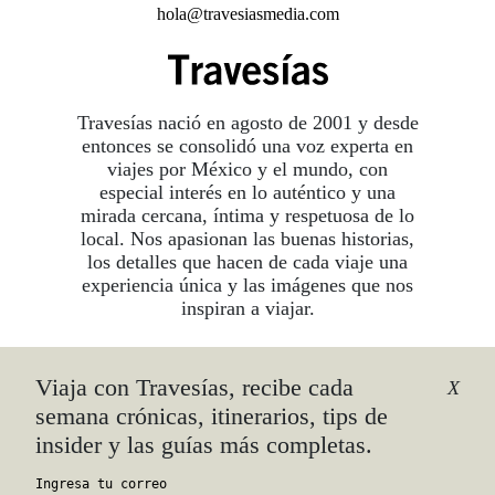
hola@travesiasmedia.com
Travesías nació en agosto de 2001 y desde
entonces se consolidó una voz experta en
viajes por México y el mundo, con
especial interés en lo auténtico y una
mirada cercana, íntima y respetuosa de lo
local. Nos apasionan las buenas historias,
los detalles que hacen de cada viaje una
experiencia única y las imágenes que nos
inspiran a viajar.
Viaja con Travesías, recibe cada
©2026 DERECHOS RESERVADOS.
X
TRAVESÍAS ES UNA MARCA REGISTRADA
.
semana crónicas, itinerarios, tips de
AVISO DE PRIVACIDAD
insider y las guías más completas.
TÉRMINOS Y CONDICIONES