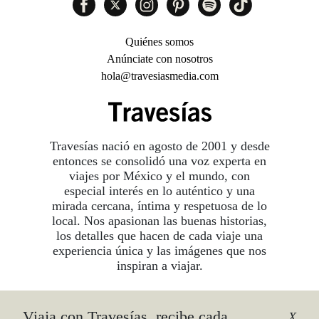
Quiénes somos
Anúnciate con nosotros
hola@travesiasmedia.com
Travesías nació en agosto de 2001 y desde
entonces se consolidó una voz experta en
viajes por México y el mundo, con
especial interés en lo auténtico y una
mirada cercana, íntima y respetuosa de lo
local. Nos apasionan las buenas historias,
los detalles que hacen de cada viaje una
experiencia única y las imágenes que nos
inspiran a viajar.
Viaja con Travesías, recibe cada
©2026 DERECHOS RESERVADOS.
X