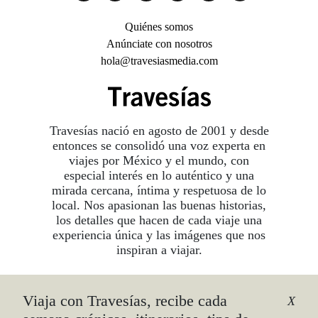
Quiénes somos
Anúnciate con nosotros
hola@travesiasmedia.com
Travesías nació en agosto de 2001 y desde
entonces se consolidó una voz experta en
viajes por México y el mundo, con
especial interés en lo auténtico y una
mirada cercana, íntima y respetuosa de lo
local. Nos apasionan las buenas historias,
los detalles que hacen de cada viaje una
experiencia única y las imágenes que nos
inspiran a viajar.
Viaja con Travesías, recibe cada
©2026 DERECHOS RESERVADOS.
X
TRAVESÍAS ES UNA MARCA REGISTRADA
.