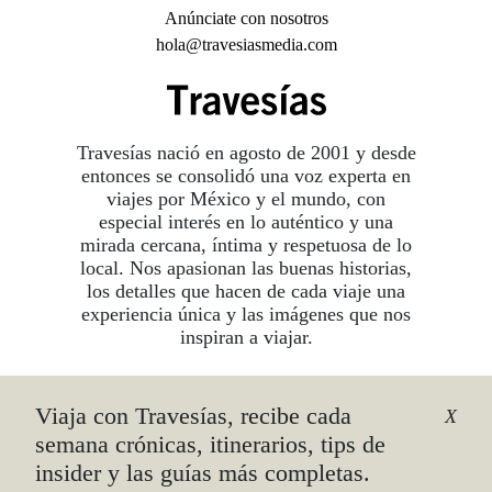
Anúnciate con nosotros
hola@travesiasmedia.com
Travesías nació en agosto de 2001 y desde
entonces se consolidó una voz experta en
viajes por México y el mundo, con
especial interés en lo auténtico y una
mirada cercana, íntima y respetuosa de lo
local. Nos apasionan las buenas historias,
los detalles que hacen de cada viaje una
experiencia única y las imágenes que nos
inspiran a viajar.
Viaja con Travesías, recibe cada
©2026 DERECHOS RESERVADOS.
X
TRAVESÍAS ES UNA MARCA REGISTRADA
.
semana crónicas, itinerarios, tips de
AVISO DE PRIVACIDAD
insider y las guías más completas.