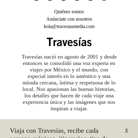
Quiénes somos
Anúnciate con nosotros
hola@travesiasmedia.com
Travesías nació en agosto de 2001 y desde
entonces se consolidó una voz experta en
viajes por México y el mundo, con
especial interés en lo auténtico y una
mirada cercana, íntima y respetuosa de lo
local. Nos apasionan las buenas historias,
los detalles que hacen de cada viaje una
experiencia única y las imágenes que nos
inspiran a viajar.
Viaja con Travesías, recibe cada
©2026 DERECHOS RESERVADOS.
X
TRAVESÍAS ES UNA MARCA REGISTRADA
.