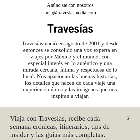
Anúnciate con nosotros
hola@travesiasmedia.com
Travesías nació en agosto de 2001 y desde
entonces se consolidó una voz experta en
viajes por México y el mundo, con
especial interés en lo auténtico y una
mirada cercana, íntima y respetuosa de lo
local. Nos apasionan las buenas historias,
los detalles que hacen de cada viaje una
experiencia única y las imágenes que nos
inspiran a viajar.
Viaja con Travesías, recibe cada
©2026 DERECHOS RESERVADOS.
X
TRAVESÍAS ES UNA MARCA REGISTRADA
.
semana crónicas, itinerarios, tips de
AVISO DE PRIVACIDAD
insider y las guías más completas.