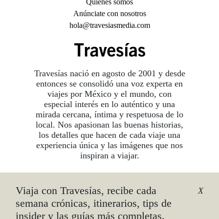
Quiénes somos
Anúnciate con nosotros
hola@travesiasmedia.com
Travesías nació en agosto de 2001 y desde
entonces se consolidó una voz experta en
viajes por México y el mundo, con
especial interés en lo auténtico y una
mirada cercana, íntima y respetuosa de lo
local. Nos apasionan las buenas historias,
los detalles que hacen de cada viaje una
experiencia única y las imágenes que nos
inspiran a viajar.
Viaja con Travesías, recibe cada
©2026 DERECHOS RESERVADOS.
X
TRAVESÍAS ES UNA MARCA REGISTRADA
.
semana crónicas, itinerarios, tips de
AVISO DE PRIVACIDAD
insider y las guías más completas.