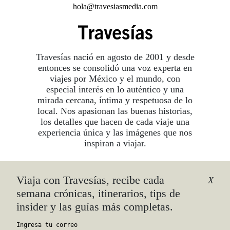
hola@travesiasmedia.com
Travesías nació en agosto de 2001 y desde
entonces se consolidó una voz experta en
viajes por México y el mundo, con
especial interés en lo auténtico y una
mirada cercana, íntima y respetuosa de lo
local. Nos apasionan las buenas historias,
los detalles que hacen de cada viaje una
experiencia única y las imágenes que nos
inspiran a viajar.
Viaja con Travesías, recibe cada
©2026 DERECHOS RESERVADOS.
X
TRAVESÍAS ES UNA MARCA REGISTRADA
.
semana crónicas, itinerarios, tips de
AVISO DE PRIVACIDAD
insider y las guías más completas.
TÉRMINOS Y CONDICIONES