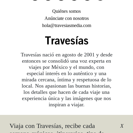
Quiénes somos
Anúnciate con nosotros
hola@travesiasmedia.com
Travesías nació en agosto de 2001 y desde
entonces se consolidó una voz experta en
viajes por México y el mundo, con
especial interés en lo auténtico y una
mirada cercana, íntima y respetuosa de lo
local. Nos apasionan las buenas historias,
los detalles que hacen de cada viaje una
experiencia única y las imágenes que nos
inspiran a viajar.
Viaja con Travesías, recibe cada
©2026 DERECHOS RESERVADOS.
X
TRAVESÍAS ES UNA MARCA REGISTRADA
.