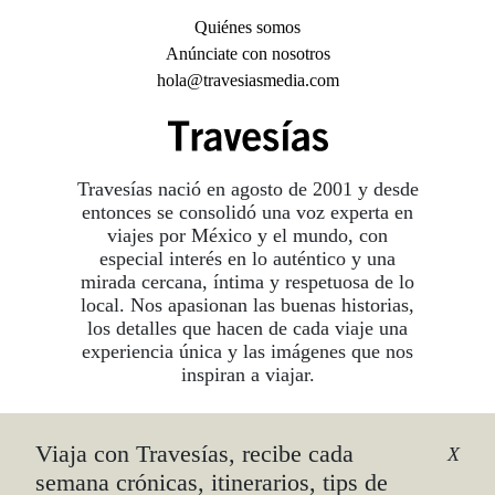
Quiénes somos
Anúnciate con nosotros
hola@travesiasmedia.com
Travesías nació en agosto de 2001 y desde
entonces se consolidó una voz experta en
viajes por México y el mundo, con
especial interés en lo auténtico y una
mirada cercana, íntima y respetuosa de lo
local. Nos apasionan las buenas historias,
los detalles que hacen de cada viaje una
experiencia única y las imágenes que nos
inspiran a viajar.
Viaja con Travesías, recibe cada
©2026 DERECHOS RESERVADOS.
X
TRAVESÍAS ES UNA MARCA REGISTRADA
.
semana crónicas, itinerarios, tips de
AVISO DE PRIVACIDAD