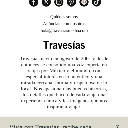
Quiénes somos
Anúnciate con nosotros
hola@travesiasmedia.com
Travesías nació en agosto de 2001 y desde
entonces se consolidó una voz experta en
viajes por México y el mundo, con
especial interés en lo auténtico y una
mirada cercana, íntima y respetuosa de lo
local. Nos apasionan las buenas historias,
los detalles que hacen de cada viaje una
experiencia única y las imágenes que nos
inspiran a viajar.
Viaja con Travesías, recibe cada
©2026 DERECHOS RESERVADOS.
X