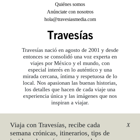
Quiénes somos
Anúnciate con nosotros
hola@travesiasmedia.com
Travesías nació en agosto de 2001 y desde
entonces se consolidó una voz experta en
viajes por México y el mundo, con
especial interés en lo auténtico y una
mirada cercana, íntima y respetuosa de lo
local. Nos apasionan las buenas historias,
los detalles que hacen de cada viaje una
experiencia única y las imágenes que nos
inspiran a viajar.
Viaja con Travesías, recibe cada
©2026 DERECHOS RESERVADOS.
X
TRAVESÍAS ES UNA MARCA REGISTRADA
.
semana crónicas, itinerarios, tips de
AVISO DE PRIVACIDAD