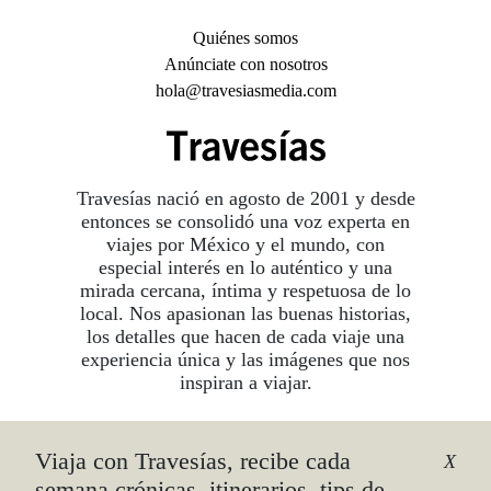
Quiénes somos
Anúnciate con nosotros
hola@travesiasmedia.com
Travesías nació en agosto de 2001 y desde
entonces se consolidó una voz experta en
viajes por México y el mundo, con
especial interés en lo auténtico y una
mirada cercana, íntima y respetuosa de lo
local. Nos apasionan las buenas historias,
los detalles que hacen de cada viaje una
experiencia única y las imágenes que nos
inspiran a viajar.
Viaja con Travesías, recibe cada
©2026 DERECHOS RESERVADOS.
X
TRAVESÍAS ES UNA MARCA REGISTRADA
.
semana crónicas, itinerarios, tips de