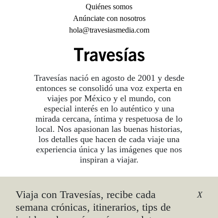
Quiénes somos
Anúnciate con nosotros
hola@travesiasmedia.com
Travesías nació en agosto de 2001 y desde
entonces se consolidó una voz experta en
viajes por México y el mundo, con
especial interés en lo auténtico y una
mirada cercana, íntima y respetuosa de lo
local. Nos apasionan las buenas historias,
los detalles que hacen de cada viaje una
experiencia única y las imágenes que nos
inspiran a viajar.
Viaja con Travesías, recibe cada
©2026 DERECHOS RESERVADOS.
X
TRAVESÍAS ES UNA MARCA REGISTRADA
.
semana crónicas, itinerarios, tips de
AVISO DE PRIVACIDAD