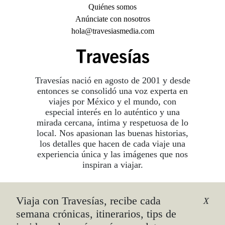
Quiénes somos
Anúnciate con nosotros
hola@travesiasmedia.com
Travesías nació en agosto de 2001 y desde
entonces se consolidó una voz experta en
viajes por México y el mundo, con
especial interés en lo auténtico y una
mirada cercana, íntima y respetuosa de lo
local. Nos apasionan las buenas historias,
los detalles que hacen de cada viaje una
experiencia única y las imágenes que nos
inspiran a viajar.
Viaja con Travesías, recibe cada
©2026 DERECHOS RESERVADOS.
X
TRAVESÍAS ES UNA MARCA REGISTRADA
.
semana crónicas, itinerarios, tips de
AVISO DE PRIVACIDAD