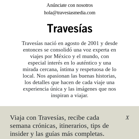
Anúnciate con nosotros
hola@travesiasmedia.com
Travesías nació en agosto de 2001 y desde
entonces se consolidó una voz experta en
viajes por México y el mundo, con
especial interés en lo auténtico y una
mirada cercana, íntima y respetuosa de lo
local. Nos apasionan las buenas historias,
los detalles que hacen de cada viaje una
experiencia única y las imágenes que nos
inspiran a viajar.
Viaja con Travesías, recibe cada
©2026 DERECHOS RESERVADOS.
X
TRAVESÍAS ES UNA MARCA REGISTRADA
.
semana crónicas, itinerarios, tips de
AVISO DE PRIVACIDAD
insider y las guías más completas.