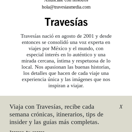
hola@travesiasmedia.com
Travesías nació en agosto de 2001 y desde
entonces se consolidó una voz experta en
viajes por México y el mundo, con
especial interés en lo auténtico y una
mirada cercana, íntima y respetuosa de lo
local. Nos apasionan las buenas historias,
los detalles que hacen de cada viaje una
experiencia única y las imágenes que nos
inspiran a viajar.
Viaja con Travesías, recibe cada
©2026 DERECHOS RESERVADOS.
X
TRAVESÍAS ES UNA MARCA REGISTRADA
.
semana crónicas, itinerarios, tips de
AVISO DE PRIVACIDAD
insider y las guías más completas.