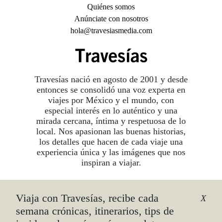
Quiénes somos
Anúnciate con nosotros
hola@travesiasmedia.com
Travesías nació en agosto de 2001 y desde
entonces se consolidó una voz experta en
viajes por México y el mundo, con
especial interés en lo auténtico y una
mirada cercana, íntima y respetuosa de lo
local. Nos apasionan las buenas historias,
los detalles que hacen de cada viaje una
experiencia única y las imágenes que nos
inspiran a viajar.
Viaja con Travesías, recibe cada
©2026 DERECHOS RESERVADOS.
X
TRAVESÍAS ES UNA MARCA REGISTRADA
.
semana crónicas, itinerarios, tips de
AVISO DE PRIVACIDAD