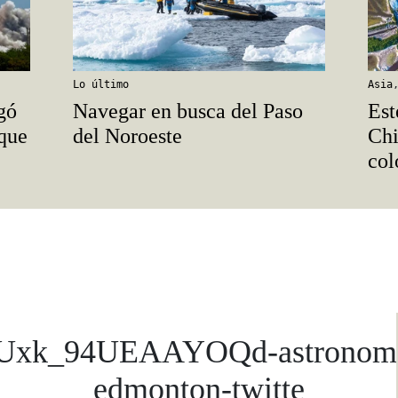
Lo último
Asia
gó
Navegar en busca del Paso
Est
 que
del Noroeste
Chi
col
Uxk_94UEAAYOQd-astronom
edmonton-twitte