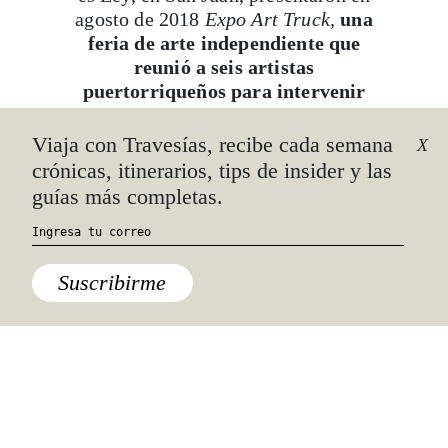
agosto de 2018
Expo Art Truck,
una
feria de arte independiente que
reunió a seis artistas
puertorriqueños para intervenir
vagones
, que a su vez funcionaron
como espacios de exhibición para
galerías locales. Según una entrevista
que Alexis Bousquet, director de
S
anturce es Ley
, dio al diario
El
Nuevo Día
, “Luego del huracán
repensamos todo lo que es el proyecto
y básicamente los artistas son el
motor de esto, con o sin murales, y lo
que queríamos era eso,
demostrar
esa energía, así como ayudar a
varios espacios que luego del
huracán María desparecieron por
diferentes razones”