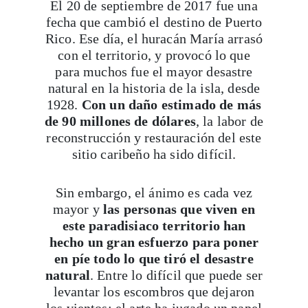
Viaja con Travesías, recibe cada semana
fecha que cambió el destino de Puerto
X
Rico. Ese día, el huracán María arrasó
crónicas, itinerarios, tips de insider y las
con el territorio, y provocó lo que
guías más completas.
para muchos fue el mayor desastre
natural en la historia de la isla, desde
1928.
Con un daño estimado de más
Suscribirme
de 90 millones de dólares
, la labor de
reconstrucción y restauración del este
sitio caribeño ha sido difícil.
Sin embargo, el ánimo es cada vez
mayor y
las personas que viven en
este paradisiaco territorio han
hecho un gran esfuerzo para poner
en píe todo lo que tiró el desastre
natural
. Entre lo difícil que puede ser
levantar los escombros que dejaron
los vientos; el arte ha jugado un papel