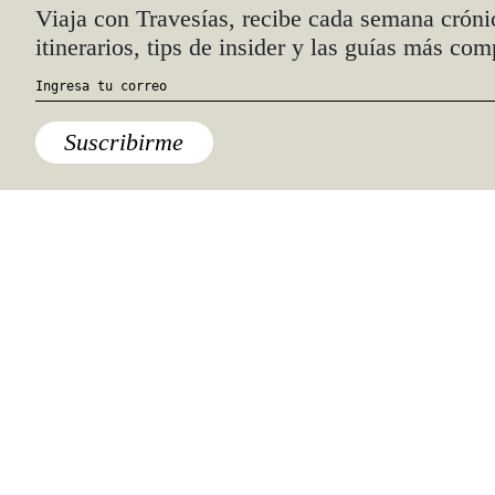
Viaja con Travesías, recibe cada semana cróni
itinerarios, tips de insider y las guías más com
Suscribirme
Coahuila
,
Guía
,
México
,
Micrositio Mexico
,
Norte
,
Parras
Guía de Parras de la Fuente, un
Pueblo Mágico de generosas
tierras vinícolas