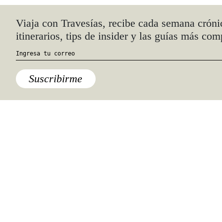
Quiénes somos
Anúnciate con nosotros
hola@travesiasmedia.com
Travesías nació en agosto de 2001 y desde
entonces se consolidó una voz experta en
viajes por México y el mundo, con
especial interés en lo auténtico y una
mirada cercana, íntima y respetuosa de lo
local. Nos apasionan las buenas historias,
los detalles que hacen de cada viaje una
experiencia única y las imágenes que nos
inspiran a viajar.