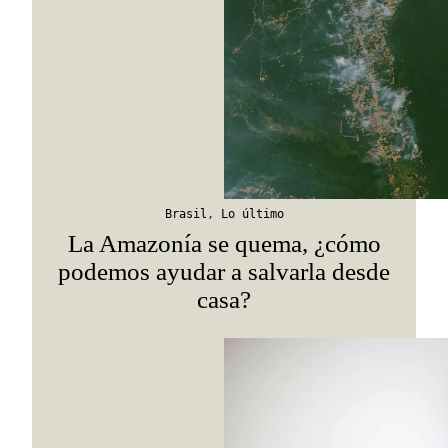
Viaja con Travesías, recibe cada semana cróni
itinerarios, tips de insider y las guías más com
Suscribirme
Brasil
,
Lo último
La Amazonía se quema, ¿cómo
podemos ayudar a salvarla desde
casa?