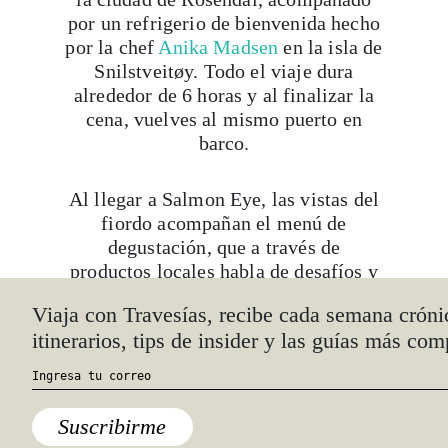
por un refrigerio de bienvenida hecho
por la chef
Anika Madsen
en la isla de
Snilstveitøy. Todo el viaje dura
alrededor de 6 horas y al finalizar la
cena, vuelves al mismo puerto en
barco.
Al llegar a Salmon Eye, las vistas del
fiordo acompañan el menú de
degustación, que a través de
productos locales habla de desafíos y
amenazas para el sistema alimentario
Viaja con Travesías, recibe cada semana cróni
mundial, pero también contienen
itinerarios, tips de insider y las guías más com
ideas y sugerencias para futuras
innovaciones, que pueden ayudarnos a
acercarnos a resolverlos.
Suscribirme